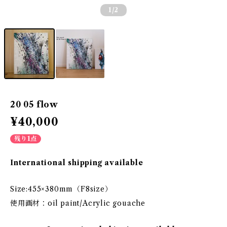
1
/2
20 05 flow
¥40,000
残り1点
International shipping available
Size:455×380mm（F8size）
使用画材：oil paint/Acrylic gouache