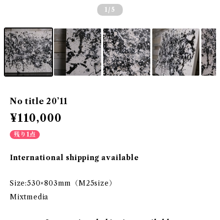
1
/5
No title 20’11
¥110,000
残り1点
International shipping available
Size:530×803mm（M25size）
Mixtmedia