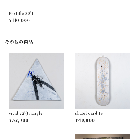
No title 20’11
¥110,000
その他の商品
vivid 22'(triangle)
skateboard‘18
¥32,000
¥40,000