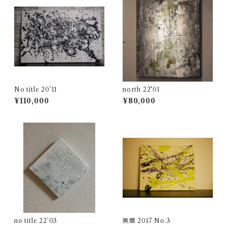
No title 20’11
north 22'01
¥110,000
¥80,000
no title 22’03
無題 2017 No.3