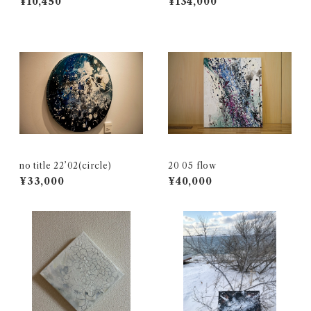
¥10,450
¥134,000
no title 22’02(circle)
20 05 flow
¥33,000
¥40,000