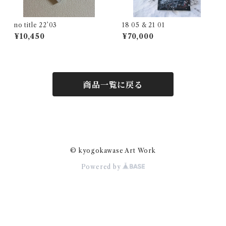
no title 22’03
18 05 & 21 01
¥10,450
¥70,000
商品一覧に戻る
© kyogokawase Art Work
Powered by