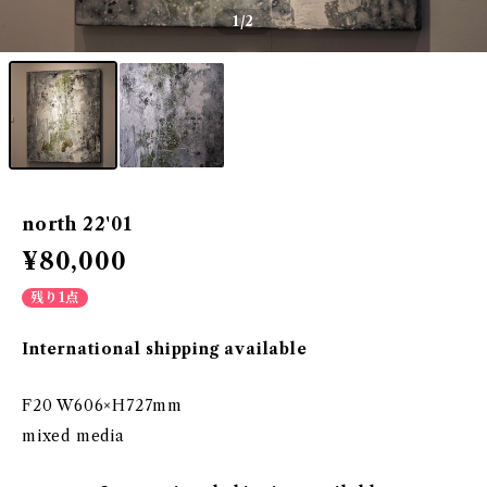
1
/2
north 22'01
¥80,000
残り1点
International shipping available
F20 W606×H727mm
mixed media