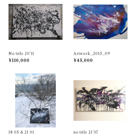
No title 20’11
Artwork_2015_09
¥110,000
¥45,000
18 05 & 21 01
no title 21’07