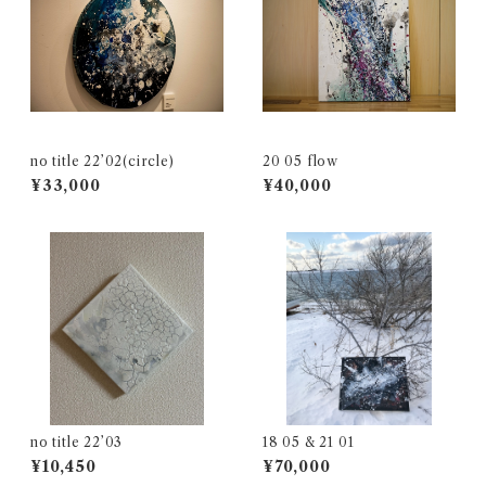
no title 22’02(circle)
20 05 flow
¥33,000
¥40,000
no title 22’03
18 05 & 21 01
¥10,450
¥70,000